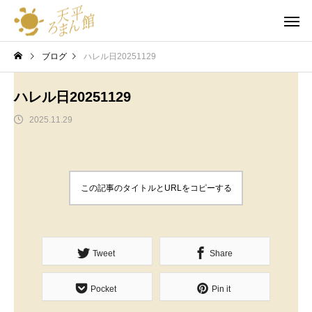
料金表
魅力
団体利用
公式通販
サイト
ブログ
ハレル日20251129
ハレル日20251129
2025.11.29
この記事のタイトルとURLをコピーする
Tweet
Share
Pocket
Pin it