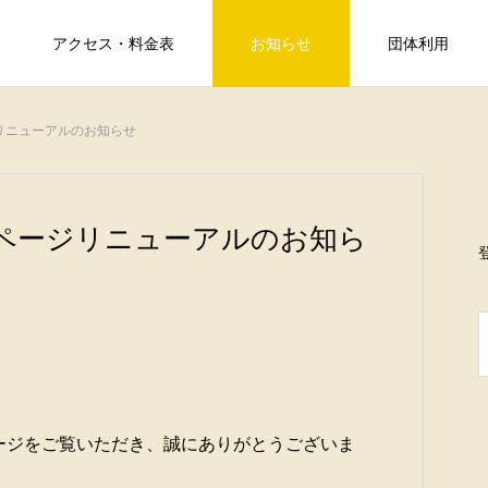
アクセス・料金表
お知らせ
団体利用
学ぶ
リニューアルのお知らせ
イベント情報
Study
ページリニューアルのお知ら
FEATURE
ージをご覧いただき、誠にありがとうございま
」
天平ろまん館では、日本古代史上に特
わ
むり砂金
２０２３年１１月３日～５日『涌谷町で紅葉