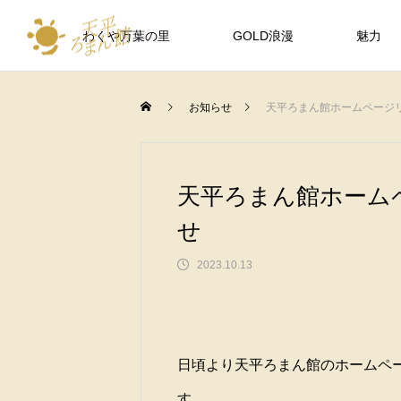
わくや万葉の里
GOLD浪漫
魅力
お知らせ
天平ろまん館ホームページ
Activity
イベント情報
天平ろまん館ホーム
せ
2023.10.13
FEATURE
日頃より天平ろまん館のホームペ
天平ろまん館では、「砂金採り体験
』１月２８日イベ
２０２４年元日イベント『新春湯け
す。