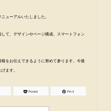
る
筆される「天平産金の地」を、今に甦
は
を楽しむ』開催
らせています。
わ
リニューアルいたしました。
指して、デザインやページ構成、スマートフォン
情報をお伝えできるように努めて参ります。今後
上げます。
Pocket
Pin it