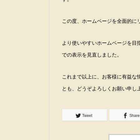
や「天然石探し」ロマンを感じられ
「天平寄席」
採り』を実施します。
ワクワクする体験ができます。
この度、ホームページを全面的に
より使いやすいホームページを目
での表示を見直しました。
これまで以上に、お客様に有益な
とも、どうぞよろしくお願い申し
Tweet
Share