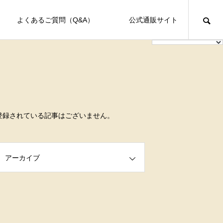
よくあるご質問（Q&A）
公式通販サイト
安らぐ
イベント情報
最近の記事
登録されている記事はございません。
Healing
FEATURE
FE
アーカイブ
くや万葉の里「天平ろまん館」で
２０２４年『記念写真あり』１月２８日イベ