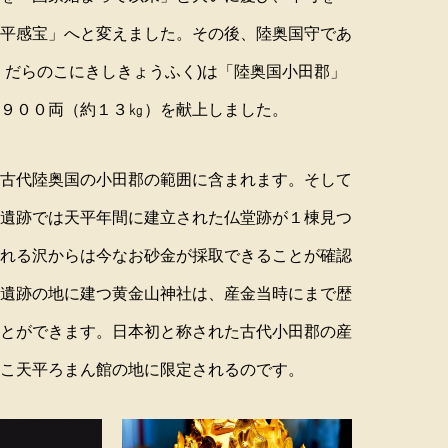
、四季ごとに季節を感じる風景を味
ント：六華亭遊花さん出演「天平寄席」
平感宝」へと変えました。その後、陸奥国守であ
えます。
くだらのこにきしきょうふく)は「陸奥国小田郡」
９００両（約１３㎏）を献上しました。
古代陸奥国の小田郡の範囲に含まれます。そして
遺跡では天平年間に建立された仏堂跡が１棟見つ
れる沢からは今なお砂金が採取できることが確認
遺跡の地に建つ黄金山神社は、産金当時にまで歴
とができます。日本初と称された古代小田郡の産
こ天平ろまん館の地に限定されるのです。