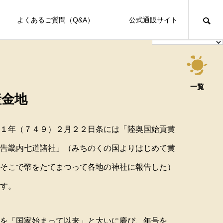
よくあるご質問（Q&A）
公式通販サイト
安らぐ
イベント情報
一覧
産金地
Healing
１年（７４９）２月２２日条には「陸奥国始貢黄
告畿内七道諸社」（みちのくの国よりはじめて黄
FEATURE
FE
そこで幣をたてまつって各地の神社に報告した）
す。
くや万葉の里「天平ろまん館」で
２０２４年『記念写真あり』１月２８日イベ
を「国家始まって以来」と大いに慶び、年号を