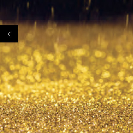
や「天然石探し」ロマンを感じられ
「天平寄席」
採り』を実施します。
ワクワクする体験ができます。