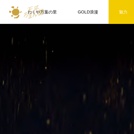
わくや万葉の里
GOLD浪漫
魅力
Activity
イベント情報
FEATURE
天平ろまん館では、「砂金採り体験
』１月２８日イベ
２０２４年元日イベント『新春湯け