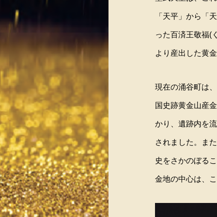
る
筆される「天平産金の地」を、今に甦
は
を楽しむ』開催
「天平」から「天
らせています。
わ
った百済王敬福(
より産出した黄金
現在の涌谷町は、
国史跡黄金山産金
かり、遺跡内を流
されました。また
史をさかのぼるこ
金地の中心は、こ