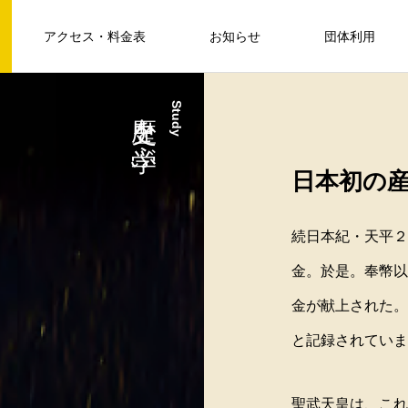
アクセス・料金表
お知らせ
団体利用
歴史を学ぶ
Study
学ぶ
イベント情報
Study
日本初の
続日本紀・天平２
金。於是。奉幣以
FEATURE
金が献上された。
と記録されていま
」
天平ろまん館では、日本古代史上に特
わ
むり砂金
２０２３年１１月３日～５日『涌谷町で紅葉
聖武天皇は、これ